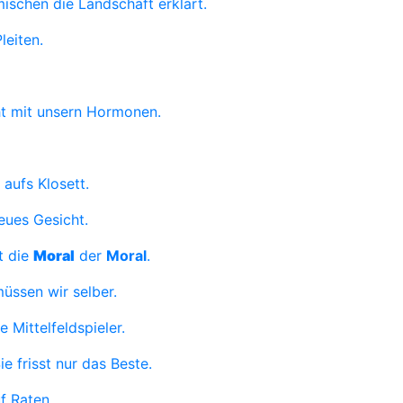
imischen die Landschaft erklärt.
leiten.
cht mit unsern Hormonen.
aufs Klosett.
ues Gesicht.
t die
Moral
der
Moral
.
üssen wir selber.
 Mittelfeldspieler.
ie frisst nur das Beste.
f Raten.