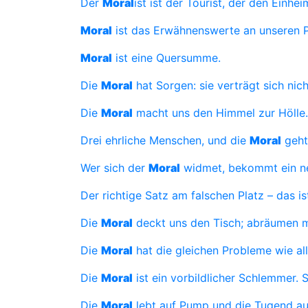
Der
Moral
ist ist der Tourist, der den Einhe
Moral
ist das Erwähnenswerte an unseren P
Moral
ist eine Quersumme.
Die
Moral
hat Sorgen: sie verträgt sich ni
Die
Moral
macht uns den Himmel zur Hölle.
Drei ehrliche Menschen, und die
Moral
geht 
Wer sich der
Moral
widmet, bekommt ein ne
Der richtige Satz am falschen Platz – das is
Die
Moral
deckt uns den Tisch; abräumen m
Die
Moral
hat die gleichen Probleme wie alle
Die
Moral
ist ein vorbildlicher Schlemmer. S
Die
Moral
lebt auf Pump und die Tugend au