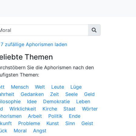
 Gedenken an Walter Fürst alias Billy 1932–
19
7 zufällige Aphorismen laden
eliebte Themen
rchstöbern Sie die Aphorismen nach den
ufigsten Themen:
tt
Mensch
Welt
Leute
Lüge
hrheit
Gedanken
Zeit
Seele
Geld
ilosophie
Idee
Demokratie
Leben
od
Wirklichkeit
Kirche
Staat
Wörter
horismen
Arbeit
Politik
Ende
kunft
Probleme
Kunst
Sinn
Geist
ück
Moral
Angst