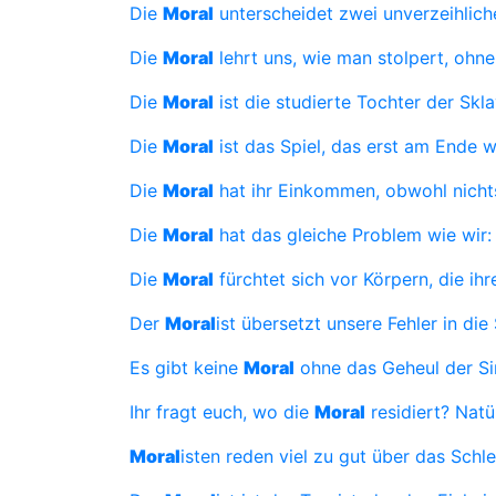
Die
Moral
unterscheidet zwei unverzeihliche
Die
Moral
lehrt uns, wie man stolpert, ohn
Die
Moral
ist die studierte Tochter der Skla
Die
Moral
ist das Spiel, das erst am Ende wi
Die
Moral
hat ihr Einkommen, obwohl nich
Die
Moral
hat das gleiche Problem wie wir: 
Die
Moral
fürchtet sich vor Körpern, die ih
Der
Moral
ist übersetzt unsere Fehler in die
Es gibt keine
Moral
ohne das Geheul der Si
Ihr fragt euch, wo die
Moral
residiert? Natür
Moral
isten reden viel zu gut über das Schle