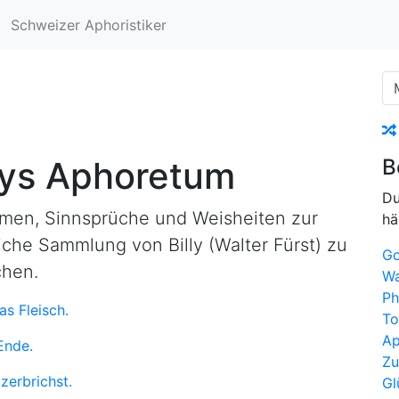
In
Schweizer Aphoristiker
20
lys Aphoretum
B
Du
smen, Sinnsprüche und Weisheiten zur
hä
che Sammlung von Billy (Walter Fürst) zu
Go
chen.
Wa
Ph
as Fleisch.
T
Ap
Ende.
Zu
zerbrichst.
Gl